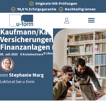
Originale IHK-Prüfungen
99,6 % Erfolgsgarantie
Nachhaltig lernen
AUTOR*IN
WERDEN
Kaufmann/Kauffrau für
Versicherungen und
Finanzanlagen (AO 2022)
0
Likes
03. Juli 2023
0
Kommentare
von
Stephanie Marg
Lektorat bei u-form